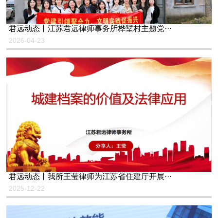
君远动态丨江苏君远律师事务所桦墅村主题党···
2026-04-23
君远动态丨我所王莹律师为江苏省住建厅开展···
2025-12-22