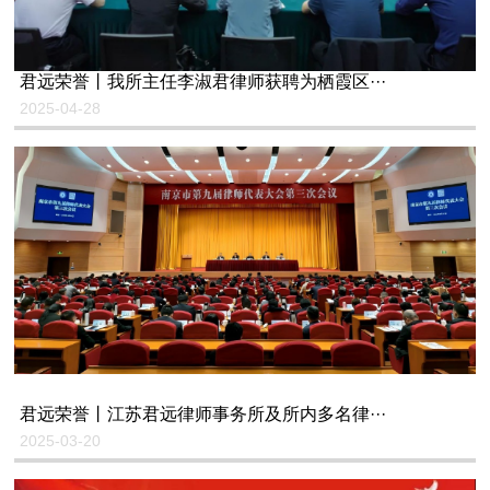
君远荣誉丨我所主任李淑君律师获聘为栖霞区···
2025-04-28
君远荣誉丨江苏君远律师事务所及所内多名律···
2025-03-20