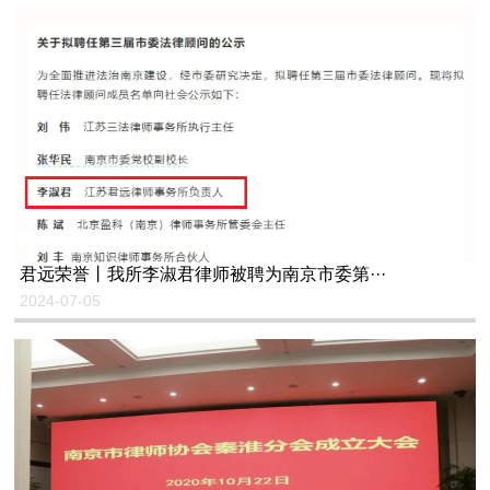
君远荣誉丨我所李淑君律师被聘为南京市委第···
2024-07-05